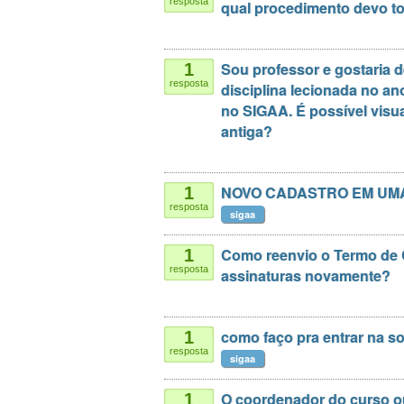
resposta
qual procedimento devo t
Sou professor e gostaria
1
resposta
disciplina lecionada no an
no SIGAA. É possível visua
antiga?
NOVO CADASTRO EM UMA
1
resposta
sigaa
Como reenvio o Termo de 
1
resposta
assinaturas novamente?
como faço pra entrar na sol
1
resposta
sigaa
O coordenador do curso o
1