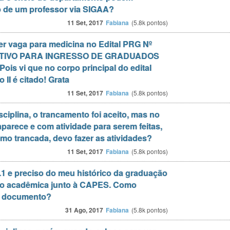
so de um professor via SIGAA?
11 Set, 2017
Fabiana
(
5.8k
pontos)
 ter vaga para medicina no Edital PRG Nº
ETIVO PARA INGRESSO DE GRADUADOS
is vi que no corpo principal do edital
II é citado! Grata
11 Set, 2017
Fabiana
(
5.8k
pontos)
ciplina, o trancamento foi aceito, mas no
aparece e com atividade para serem feitas,
mo trancada, devo fazer as atividades?
11 Set, 2017
Fabiana
(
5.8k
pontos)
.1 e preciso do meu histórico da graduação
ão acadêmica junto à CAPES. Como
o documento?
31 Ago, 2017
Fabiana
(
5.8k
pontos)