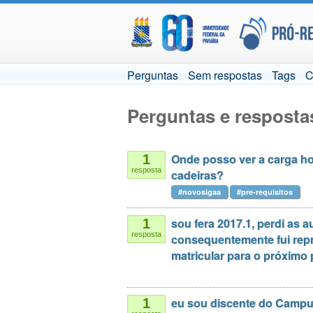
Perguntas
Sem respostas
Tags
C
Perguntas e resposta
Onde posso ver a carga hor
1
resposta
cadeiras?
#novosigaa
#pre-requisitos
sou fera 2017.1, perdi as a
1
resposta
consequentemente fui repr
matricular para o próximo 
eu sou discente do Campus
1