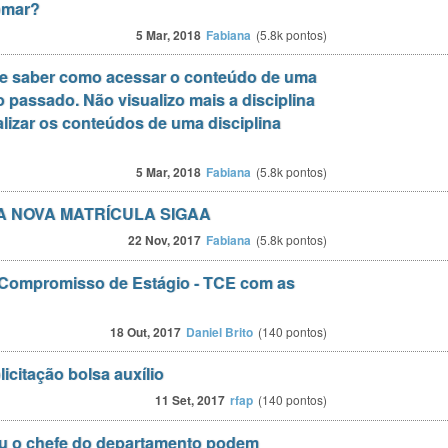
omar?
5 Mar, 2018
Fabiana
(
5.8k
pontos)
 de saber como acessar o conteúdo de uma
o passado. Não visualizo mais a disciplina
lizar os conteúdos de uma disciplina
5 Mar, 2018
Fabiana
(
5.8k
pontos)
 NOVA MATRÍCULA SIGAA
22 Nov, 2017
Fabiana
(
5.8k
pontos)
Compromisso de Estágio - TCE com as
18 Out, 2017
Daniel Brito
(
140
pontos)
icitação bolsa auxílio
11 Set, 2017
rfap
(
140
pontos)
u o chefe do departamento podem