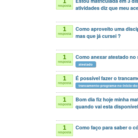
Estou matriculada em 3 di
1
resposta
atividades diz que meu ac
Como aproveito uma discip
1
resposta
mas que já cursei ?
Como anexar atestado no 
1
resposta
atestado
É possível fazer o tranca
1
resposta
trancamento-programa-no-inicio-do
Bom dia fiz hoje minha mat
1
resposta
quando vai esta disponíve
Como faço para saber o c
1
resposta