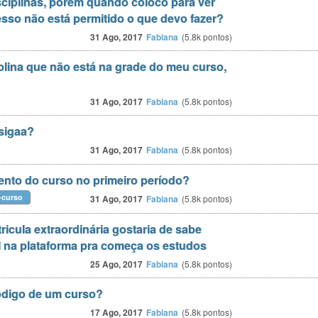
sciplinas, porém quando coloco para ver
esso não está permitido o que devo fazer?
31 Ago, 2017
Fabiana
(
5.8k
pontos)
lina que não está na grade do meu curso,
31 Ago, 2017
Fabiana
(
5.8k
pontos)
sigaa?
31 Ago, 2017
Fabiana
(
5.8k
pontos)
mento do curso no primeiro período?
-curso
31 Ago, 2017
Fabiana
(
5.8k
pontos)
ricula extraordinária gostaria de sabe
l na plataforma pra começa os estudos
25 Ago, 2017
Fabiana
(
5.8k
pontos)
ódigo de um curso?
17 Ago, 2017
Fabiana
(
5.8k
pontos)