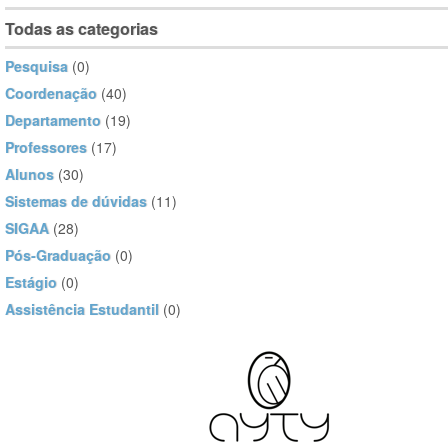
Todas as categorias
Pesquisa
(0)
Coordenação
(40)
Departamento
(19)
Professores
(17)
Alunos
(30)
Sistemas de dúvidas
(11)
SIGAA
(28)
Pós-Graduação
(0)
Estágio
(0)
Assistência Estudantil
(0)