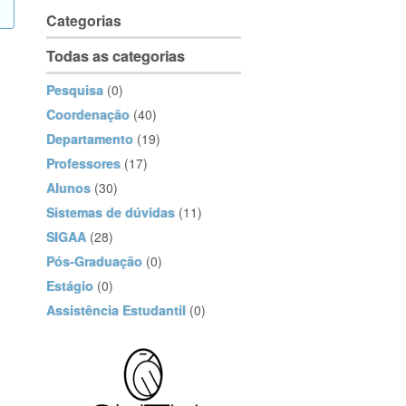
Categorias
Todas as categorias
Pesquisa
(0)
Coordenação
(40)
Departamento
(19)
Professores
(17)
Alunos
(30)
Sistemas de dúvidas
(11)
SIGAA
(28)
Pós-Graduação
(0)
Estágio
(0)
Assistência Estudantil
(0)