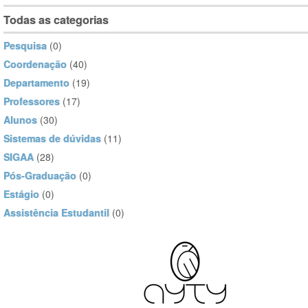
Todas as categorias
Pesquisa
(0)
Coordenação
(40)
Departamento
(19)
Professores
(17)
Alunos
(30)
Sistemas de dúvidas
(11)
SIGAA
(28)
Pós-Graduação
(0)
Estágio
(0)
Assistência Estudantil
(0)