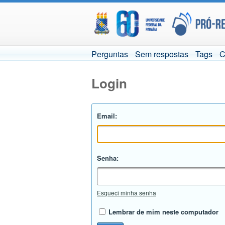
Perguntas
Sem respostas
Tags
C
Login
Email:
Senha:
Esqueci minha senha
Lembrar de mim neste computador