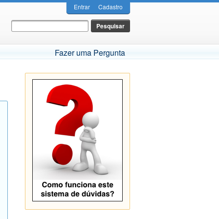
Entrar
Cadastro
Fazer uma Pergunta