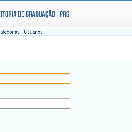
ategorias
Usuários