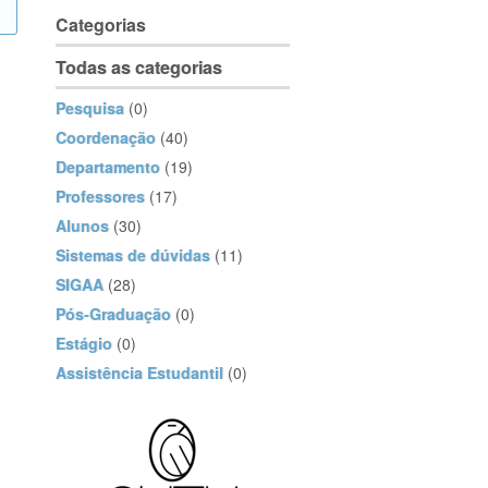
Categorias
Todas as categorias
Pesquisa
(0)
Coordenação
(40)
Departamento
(19)
Professores
(17)
Alunos
(30)
Sistemas de dúvidas
(11)
SIGAA
(28)
Pós-Graduação
(0)
Estágio
(0)
Assistência Estudantil
(0)