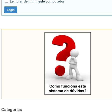
Lembrar de mim neste computador
Categorias