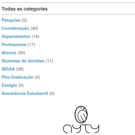
Todas as categorias
Pesquisa
(0)
Coordenação
(40)
Departamento
(19)
Professores
(17)
Alunos
(30)
Sistemas de dúvidas
(11)
SIGAA
(28)
Pós-Graduação
(0)
Estágio
(0)
Assistência Estudantil
(0)