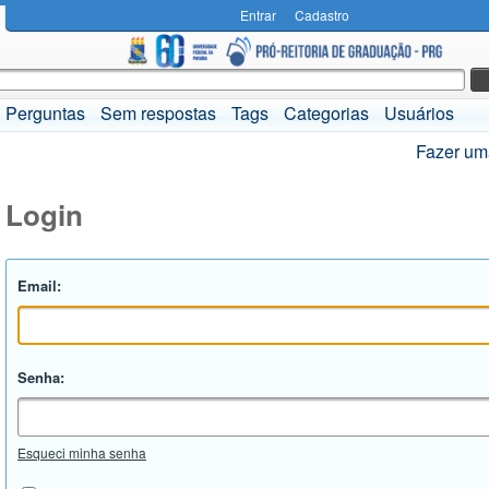
Entrar
Cadastro
Perguntas
Sem respostas
Tags
Categorias
Usuários
Fazer um
Login
Email:
Senha:
Esqueci minha senha