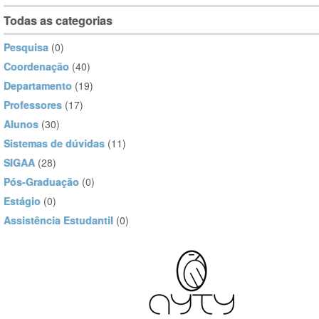
Todas as categorias
Pesquisa
(0)
Coordenação
(40)
Departamento
(19)
Professores
(17)
Alunos
(30)
Sistemas de dúvidas
(11)
SIGAA
(28)
Pós-Graduação
(0)
Estágio
(0)
Assistência Estudantil
(0)