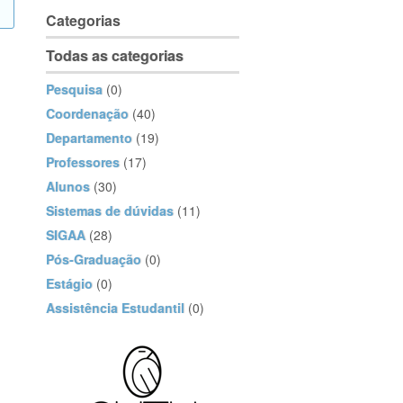
Categorias
Todas as categorias
Pesquisa
(0)
Coordenação
(40)
Departamento
(19)
Professores
(17)
Alunos
(30)
Sistemas de dúvidas
(11)
SIGAA
(28)
Pós-Graduação
(0)
Estágio
(0)
Assistência Estudantil
(0)