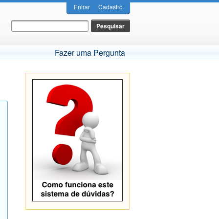
Entrar
Cadastro
Fazer uma Pergunta