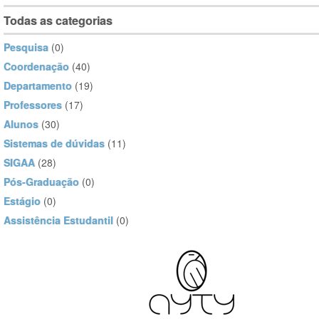
Todas as categorias
Pesquisa
(0)
Coordenação
(40)
Departamento
(19)
Professores
(17)
Alunos
(30)
Sistemas de dúvidas
(11)
SIGAA
(28)
Pós-Graduação
(0)
Estágio
(0)
Assistência Estudantil
(0)