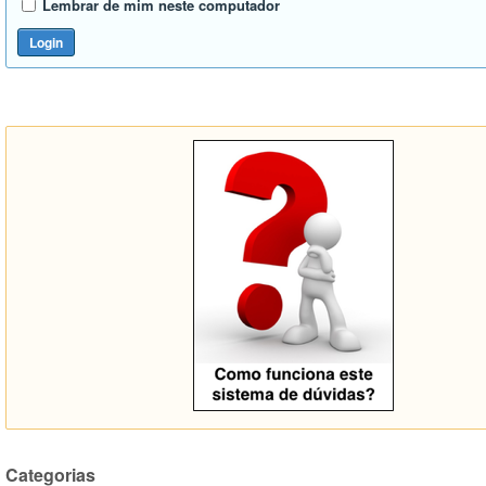
Lembrar de mim neste computador
Categorias