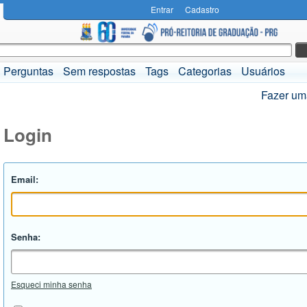
Entrar
Cadastro
Perguntas
Sem respostas
Tags
Categorias
Usuários
Fazer um
Login
Email:
Senha:
Esqueci minha senha