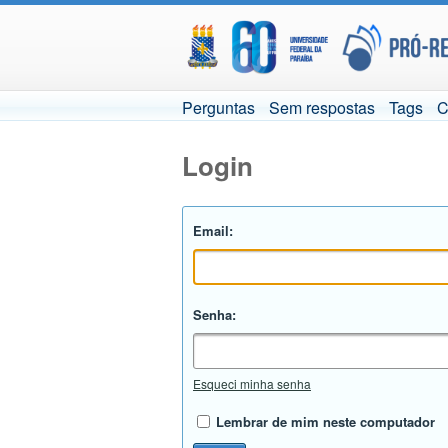
Perguntas
Sem respostas
Tags
C
Login
Email:
Senha:
Esqueci minha senha
Lembrar de mim neste computador