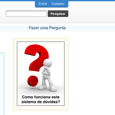
Entrar
Cadastro
Fazer uma Pergunta