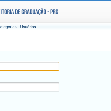
ategorias
Usuários