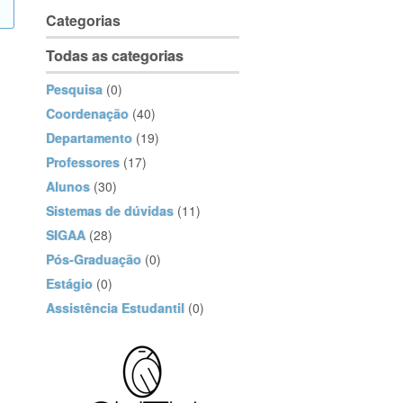
Categorias
Todas as categorias
Pesquisa
(0)
Coordenação
(40)
Departamento
(19)
Professores
(17)
Alunos
(30)
Sistemas de dúvidas
(11)
SIGAA
(28)
Pós-Graduação
(0)
Estágio
(0)
Assistência Estudantil
(0)