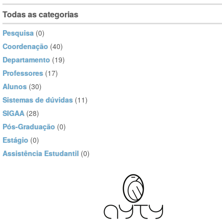
Todas as categorias
Pesquisa
(0)
Coordenação
(40)
Departamento
(19)
Professores
(17)
Alunos
(30)
Sistemas de dúvidas
(11)
SIGAA
(28)
Pós-Graduação
(0)
Estágio
(0)
Assistência Estudantil
(0)