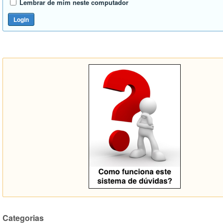
Lembrar de mim neste computador
Categorias