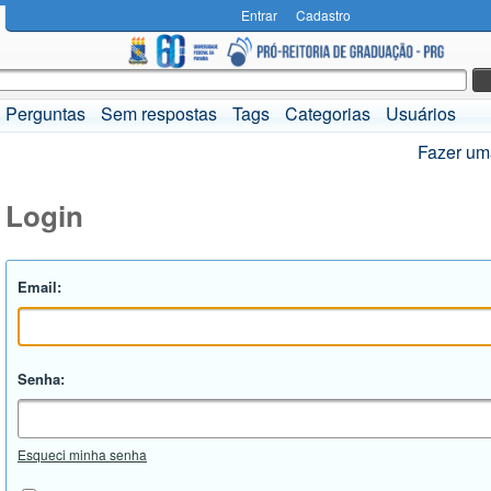
Entrar
Cadastro
Perguntas
Sem respostas
Tags
Categorias
Usuários
Fazer um
Login
Email:
Senha:
Esqueci minha senha