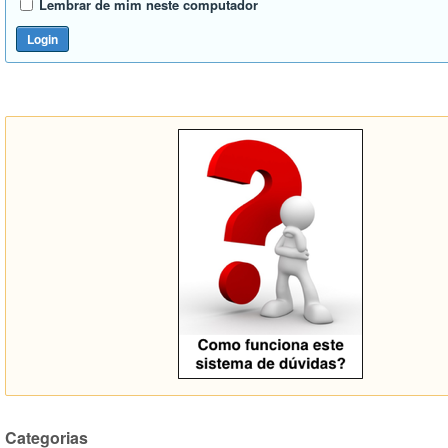
Lembrar de mim neste computador
Categorias