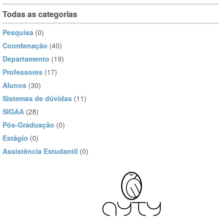
Todas as categorias
Pesquisa
(0)
Coordenação
(40)
Departamento
(19)
Professores
(17)
Alunos
(30)
Sistemas de dúvidas
(11)
SIGAA
(28)
Pós-Graduação
(0)
Estágio
(0)
Assistência Estudantil
(0)