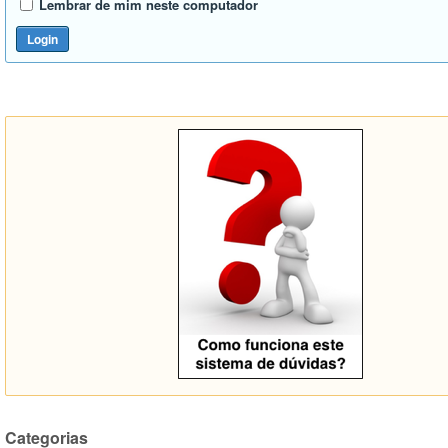
Lembrar de mim neste computador
Categorias