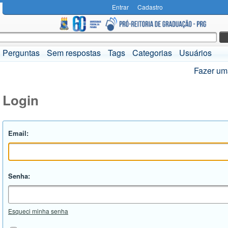
Entrar
Cadastro
Perguntas
Sem respostas
Tags
Categorias
Usuários
Fazer um
Login
Email:
Senha:
Esqueci minha senha