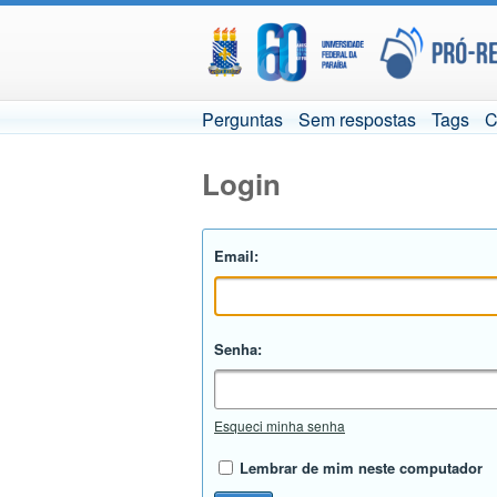
Perguntas
Sem respostas
Tags
C
Login
Email:
Senha:
Esqueci minha senha
Lembrar de mim neste computador