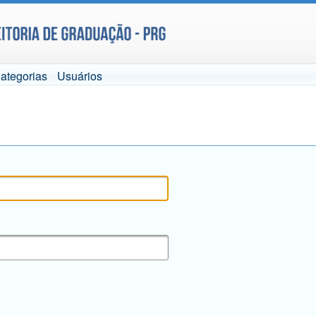
ategorias
Usuários