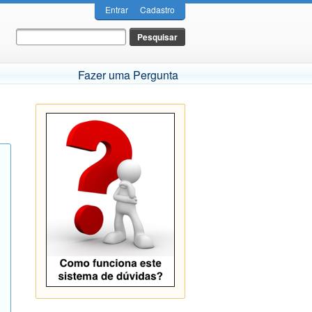
Entrar
Cadastro
Fazer uma Pergunta