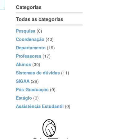
Categorias
Todas as categorias
Pesquisa
(0)
Coordenação
(40)
Departamento
(19)
Professores
(17)
Alunos
(30)
Sistemas de dúvidas
(11)
SIGAA
(28)
Pós-Graduação
(0)
Estágio
(0)
Assistência Estudantil
(0)