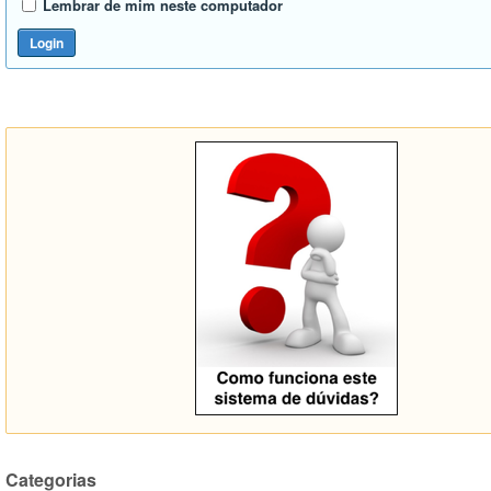
Lembrar de mim neste computador
Categorias