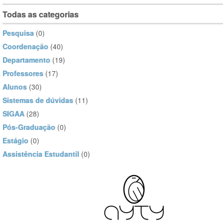
Todas as categorias
Pesquisa
(0)
Coordenação
(40)
Departamento
(19)
Professores
(17)
Alunos
(30)
Sistemas de dúvidas
(11)
SIGAA
(28)
Pós-Graduação
(0)
Estágio
(0)
Assistência Estudantil
(0)