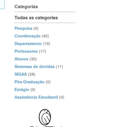
Categorias
Todas as categorias
Pesquisa
(0)
Coordenação
(40)
Departamento
(19)
Professores
(17)
Alunos
(30)
Sistemas de dúvidas
(11)
SIGAA
(28)
Pós-Graduação
(0)
Estágio
(0)
Assistência Estudantil
(0)