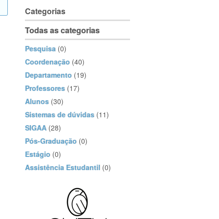
Categorias
Todas as categorias
Pesquisa
(0)
Coordenação
(40)
Departamento
(19)
Professores
(17)
Alunos
(30)
Sistemas de dúvidas
(11)
SIGAA
(28)
Pós-Graduação
(0)
Estágio
(0)
Assistência Estudantil
(0)