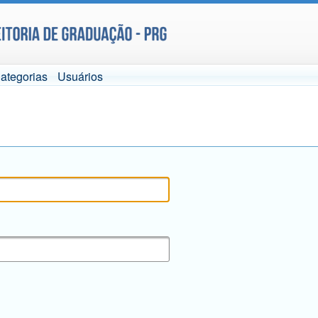
ategorias
Usuários