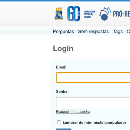
Perguntas
Sem respostas
Tags
C
Login
Email:
Senha:
Esqueci minha senha
Lembrar de mim neste computador