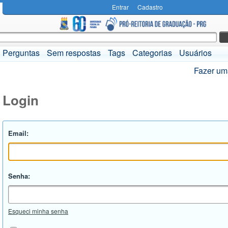
Entrar
Cadastro
Perguntas
Sem respostas
Tags
Categorias
Usuários
Fazer um
Login
Email:
Senha:
Esqueci minha senha