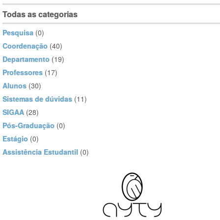
Todas as categorias
Pesquisa
(0)
Coordenação
(40)
Departamento
(19)
Professores
(17)
Alunos
(30)
Sistemas de dúvidas
(11)
SIGAA
(28)
Pós-Graduação
(0)
Estágio
(0)
Assistência Estudantil
(0)