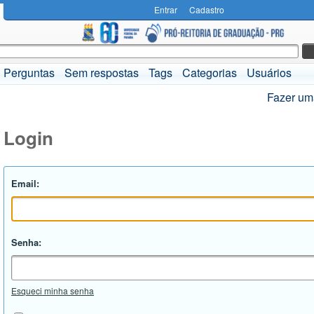
Entrar
Cadastro
Perguntas
Sem respostas
Tags
Categorias
Usuários
Fazer um
Login
Email:
Senha:
Esqueci minha senha