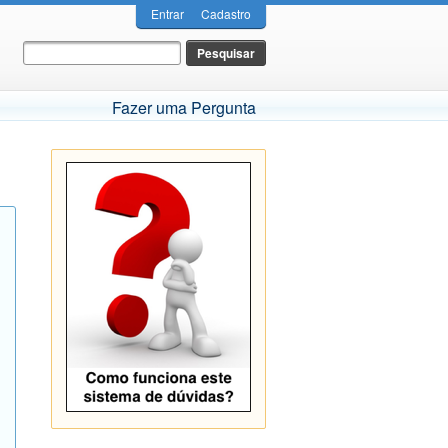
Entrar
Cadastro
Fazer uma Pergunta