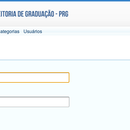
ategorias
Usuários