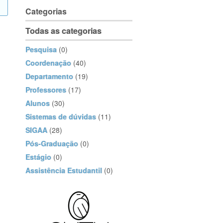
Categorias
Todas as categorias
Pesquisa
(0)
Coordenação
(40)
Departamento
(19)
Professores
(17)
Alunos
(30)
Sistemas de dúvidas
(11)
SIGAA
(28)
Pós-Graduação
(0)
Estágio
(0)
Assistência Estudantil
(0)