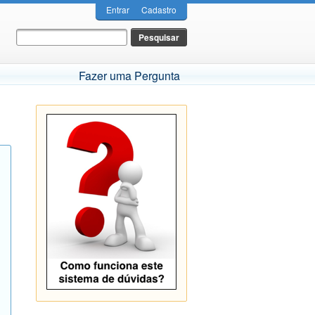
Entrar
Cadastro
Fazer uma Pergunta