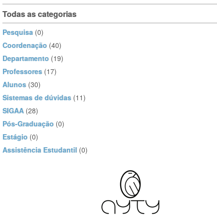
Todas as categorias
Pesquisa
(0)
Coordenação
(40)
Departamento
(19)
Professores
(17)
Alunos
(30)
Sistemas de dúvidas
(11)
SIGAA
(28)
Pós-Graduação
(0)
Estágio
(0)
Assistência Estudantil
(0)