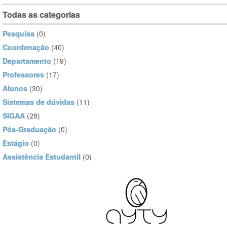
Todas as categorias
Pesquisa
(0)
Coordenação
(40)
Departamento
(19)
Professores
(17)
Alunos
(30)
Sistemas de dúvidas
(11)
SIGAA
(28)
Pós-Graduação
(0)
Estágio
(0)
Assistência Estudantil
(0)