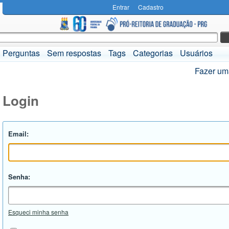
Entrar
Cadastro
Perguntas
Sem respostas
Tags
Categorias
Usuários
Fazer um
Login
Email:
Senha:
Esqueci minha senha