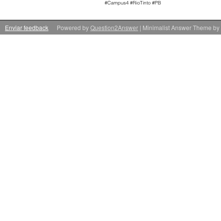
Enviar feedback
Powered by
Question2Answer
| Minimalist Answer Theme by