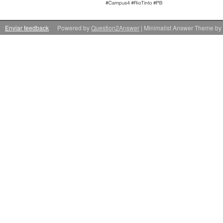
Enviar feedback
Powered by
Question2Answer
| Minimalist Answer Theme by