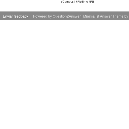
Enviar feedback
Powered by
Question2Answer
| Minimalist Answer Theme by