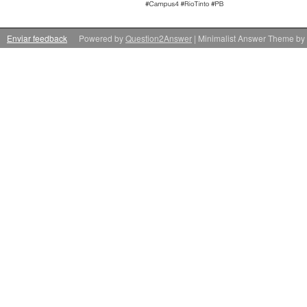
Enviar feedback
Powered by
Question2Answer
| Minimalist Answer Theme by