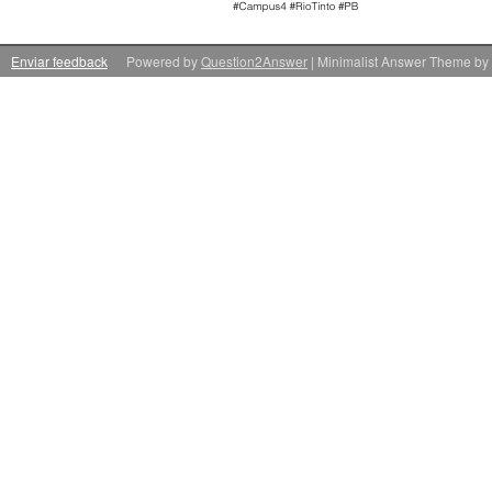
Enviar feedback
Powered by
Question2Answer
| Minimalist Answer Theme by