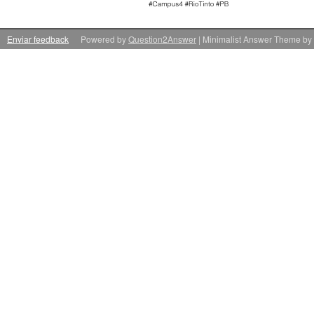
Enviar feedback
Powered by
Question2Answer
| Minimalist Answer Theme by