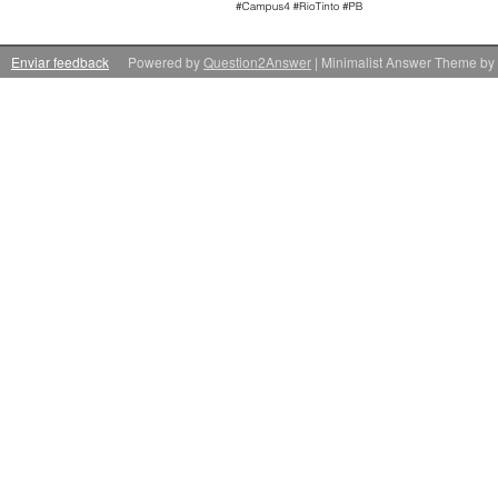
Enviar feedback
Powered by
Question2Answer
| Minimalist Answer Theme by