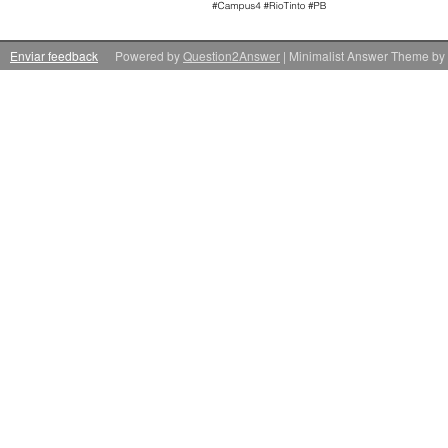
Enviar feedback
Powered by
Question2Answer
| Minimalist Answer Theme by