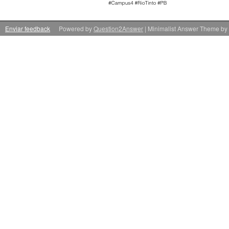
Enviar feedback
Powered by
Question2Answer
| Minimalist Answer Theme by