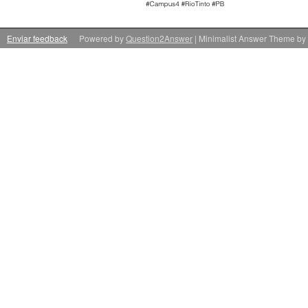
Enviar feedback
Powered by
Question2Answer
| Minimalist Answer Theme by