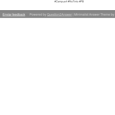
Enviar feedback
Powered by
Question2Answer
| Minimalist Answer Theme by