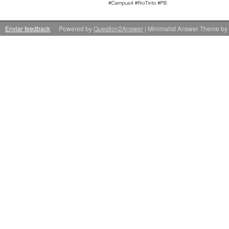
Enviar feedback
Powered by
Question2Answer
| Minimalist Answer Theme by