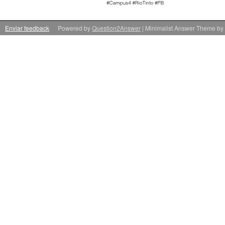
Enviar feedback
Powered by
Question2Answer
| Minimalist Answer Theme by