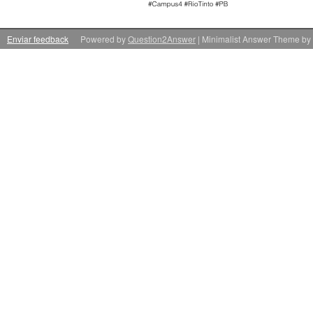
Enviar feedback
Powered by
Question2Answer
| Minimalist Answer Theme by