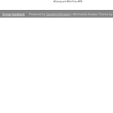
Enviar feedback
Powered by
Question2Answer
| Minimalist Answer Theme by