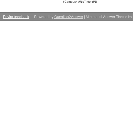
Enviar feedback
Powered by
Question2Answer
| Minimalist Answer Theme by