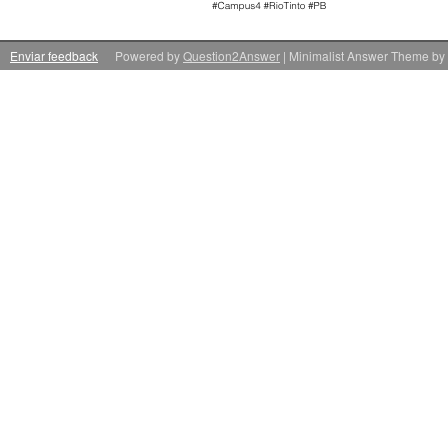
Enviar feedback
Powered by
Question2Answer
| Minimalist Answer Theme by