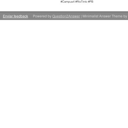
Enviar feedback
Powered by
Question2Answer
| Minimalist Answer Theme by