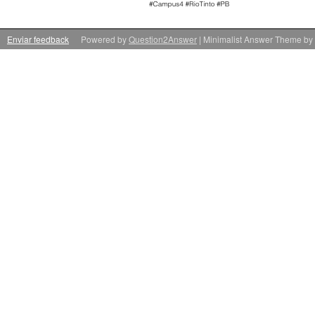
Enviar feedback
Powered by
Question2Answer
| Minimalist Answer Theme by