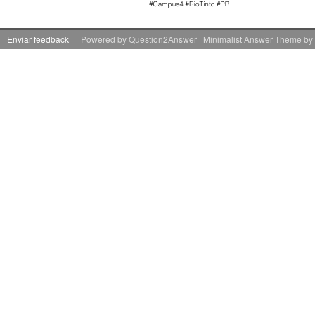
Enviar feedback
Powered by
Question2Answer
| Minimalist Answer Theme by